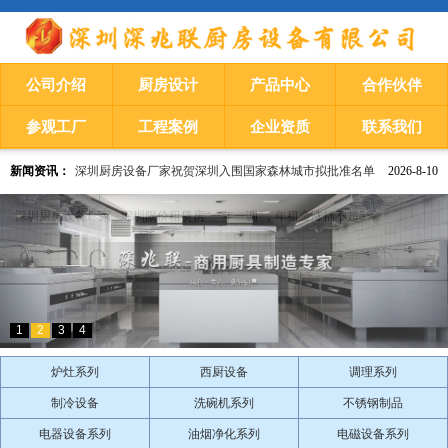
公司介绍
厨房设计
产品中心
合作伙伴
参观工厂
工程案例
企业资质
联系我们
新闻资讯：
深圳厨房设备厂家祝贺深圳入围国家森林城市拟批准名单
2026-8-10
深圳厨房设备厂家
​深圳限价租赁房“一年一调”，年租金涨幅不超5％
1
2
3
4
炉灶系列
西厨设备
调理系列
制冷设备
洗碗机系列
不锈钢制品
电器设备系列
油烟净化系列
电磁设备系列