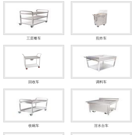
三层餐车
煎炸车
回收车
调料车
收碗车
泔水台车