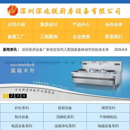
公司介绍
厨房设计
产品中心
合作伙伴
参观工厂
工程案例
企业资质
联系我们
新闻资讯：
深圳厨房设备厂家祝贺深圳入围国家森林城市拟批准名单
2026-8-8
深圳厨房设备厂家
​深圳限价租赁房“一年一调”，年租金涨幅不超5％
1
2
3
4
炉灶系列
西厨设备
调理系列
制冷设备
洗碗机系列
不锈钢制品
电器设备系列
油烟净化系列
电磁设备系列