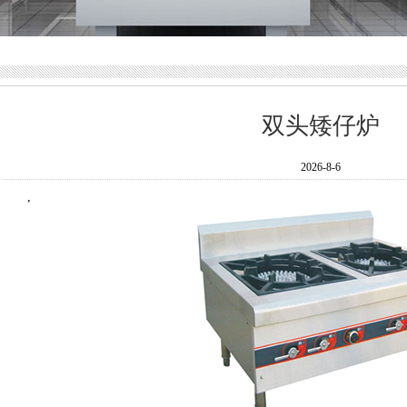
双头矮仔炉
2026-8-6
,