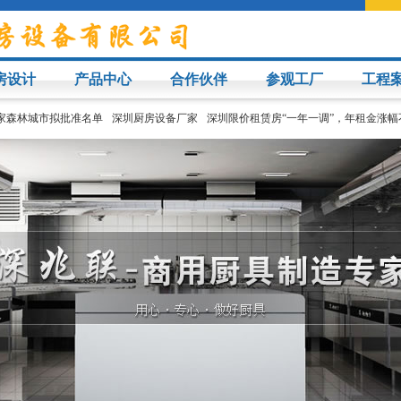
房设计
产品中心
合作伙伴
参观工厂
工程
家森林城市拟批准名单
深圳厨房设备厂家
​深圳限价租赁房“一年一调”，年租金涨幅