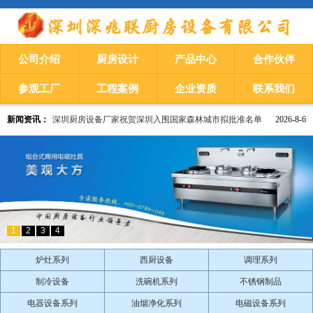
公司介绍
厨房设计
产品中心
合作伙伴
参观工厂
工程案例
企业资质
联系我们
新闻资讯：
深圳厨房设备厂家祝贺深圳入围国家森林城市拟批准名单
2026-8-6
深圳厨房设备厂家
​深圳限价租赁房“一年一调”，年租金涨幅不超5％
1
2
3
4
炉灶系列
西厨设备
调理系列
制冷设备
洗碗机系列
不锈钢制品
电器设备系列
油烟净化系列
电磁设备系列