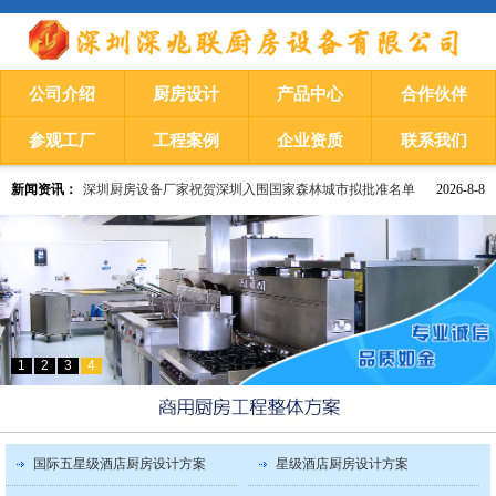
公司介绍
厨房设计
产品中心
合作伙伴
参观工厂
工程案例
企业资质
联系我们
新闻资讯：
深圳厨房设备厂家祝贺深圳入围国家森林城市拟批准名单
2026-8-8
深圳厨房设备厂家
​深圳限价租赁房“一年一调”，年租金涨幅不超5％
1
2
3
4
国际五星级酒店厨房设计方案
星级酒店厨房设计方案